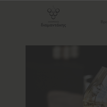
Βρα
Σ