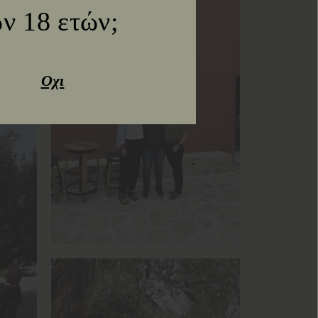
ν 18 ετών;
Οχι