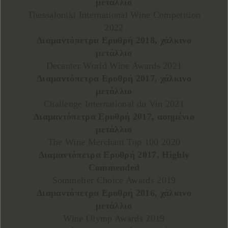
μετάλλιο
Thessaloniki International Wine Competition
2022
Διαμαντόπετρα Ερυθρή 2018, χάλκινο
μετάλλιο
Decanter World Wine Awards 2021
Διαμαντόπετρα Ερυθρή 2017, χάλκινο
μετάλλιο
Challenge International du Vin 2021
Διαμαντόπετρα Ερυθρή 2017, ασημένιο
μετάλλιο
The Wine Merchant Top 100 2020
Διαμαντόπετρα Ερυθρή 2017, Highly
Commended
Sommelier Choice Awards 2019
Διαμαντόπετρα Ερυθρή 2016, χάλκινο
μετάλλιο
Wine Olymp Awards 2019