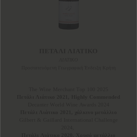
ΠΕΤΑΛΙ ΛΙΑΤΙΚΟ
ΛΙΑΤΙΚΟ
Προστατευόμενη Γεωγραφική Ένδειξη Κρήτη
The Wine Merchant Top 100 2025
Πετάλι Λιάτικο 2021, Highly Commended
Decanter World Wine Awards 2024
Πετάλι Λιάτικο 2021, χάλκινο μετάλλιο
Gilbert & Gaillard International Challenge
2024,
Πετάλι Λιάτικο 2020, Χρυσό μετάλλιο