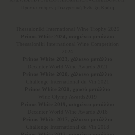
Προστατευόμενη Γεωγραφική Ένδειξη Κρήτη
Thessaloniki International Wine Trophy 2025
Prinos White 2024, ασημένιο μετάλλιο
Thessaloniki International Wine Competition
2024
Prinos White 2023, χάλκινο μετάλλιο
Decanter World Wine Awards 2021
Prinos White 2020, χάλκινο μετάλλιο
Challenge International du Vin 2021
Prinos White 2020, χρυσό μετάλλιο
Wine Olymp Awards2019
Prinos White 2019, ασημένιο μετάλλιο
Decanter World Wine Awards 2018
Prinos White 2017, χάλκινο μετάλλιο
Challenge International du Vin 2018
Prinos White 2017, ασημένιο μετάλλιο