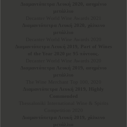
Διαμαντόπετρα Λευκή 2020, ασημένιο
μετάλλιο
Decanter World Wine Awards 2021
Διαμαντόπετρα Λευκή 2020, χάλκινο
μετάλλιο
Decanter World Wine Awards 2020
Διαμαντόπετρα Λευκή 2019, Part of Wines
of the Year 2020 με 95 πόντους.
Decanter World Wine Awards 2020
Διαμαντόπετρα Λευκή 2019, ασημένιο
μετάλλιο
The Wine Merchant Top 100, 2020
Διαμαντόπετρα Λευκή 2019, Highly
Commended
Thessaloniki International Wine & Spirits
Competition 2020
Διαμαντόπετρα Λευκή 2019, χάλκινο
μετάλλιο