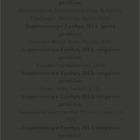
μετάλλιο
Mediterranean International Wine & Spirits
Challenge, Terravino Israel 2016
Διαμαντόπετρα Ερυθρή 2014, χρυσό
μετάλλιο
Decanter World Wine Awards 2016
Διαμαντόπετρα Ερυθρή 2013, ασημένιο
μετάλλιο
Vinalies Internationales 2016
Διαμαντόπετρα Ερυθρή 2013, ασημένιο
μετάλλιο
Greek Wine Awards 2016
Διαμαντόπετρα Ερυθρή 2013, ασημένιο
μετάλλιο
Thessaloniki International Wine Competition
2015
Διαμαντόπετρα Ερυθρή 2012, ασημένιο
μετάλλιο