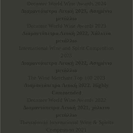
Decanter World Wine Awards 2024
Διαμαντόπετρα Λευκή 2023, Ασημένιο
μετάλλιο
Decanter World Wine Awards 2023
Διαμαντόπετρα Λευκή 2022, Χάλκινο
μετάλλιο
International Wine and Spirit Competition
2023
Διαμαντόπετρα Λευκή 2022, Ασημένιο
μετάλλιο
The Wine Merchant Top 100 2023
Διαμαντόπετρα Λευκή 2022, Highly
Commended
Decanter World Wine Awards 2022
Διαμαντόπετρα Λευκή 2021, χάλκινο
μετάλλιο
Thessaloniki International Wine & Spirits
Competition 2021