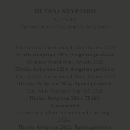
ΠΕΤΑΛΙ ΑΣΥΡΤΙΚΟ
ΑΣΥΡΤΙΚΟ
Προστατευόμενη Γεωγραφική Ένδειξη Κρήτη
Thessaloniki International Wine Trophy 2026
Πετάλι Ασύρτικο 2025, Ασημένιο μετάλλιο
Decanter World Wine Awards 2025
Πετάλι Ασύρτικο 2024, Ασημένιο μετάλλιο
Thessaloniki International Wine Trophy 2025
Πετάλι Ασύρτικο 2024, Χρυσό μετάλλιο
The Wine Merchant Top 100 2025
Πετάλι Ασύρτικο 2024, Highly
Commended
Gilbert & Gaillard International Challenge
2024,
Πετάλι Ασύρτικο 2023, Χρυσό μετάλλιο