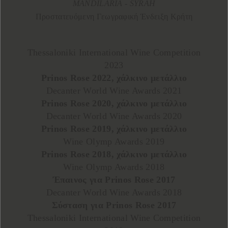
MANDILARIA - SYRAH
Προστατευόμενη Γεωγραφική Ένδειξη Κρήτη
Thessaloniki International Wine Competition
2023
Prinos Rose 2022, χάλκινο μετάλλιο
Decanter World Wine Awards 2021
Prinos Rose 2020, χάλκινο μετάλλιο
Decanter World Wine Awards 2020
Prinos Rose 2019, χάλκινο μετάλλιο
Wine Olymp Awards 2019
Prinos Rose 2018, χάλκινο μετάλλιο
Wine Olymp Awards 2018
Έπαινος για Prinos Rose 2017
Decanter World Wine Awards 2018
Σύσταση για Prinos Rose 2017
Thessaloniki International Wine Competition