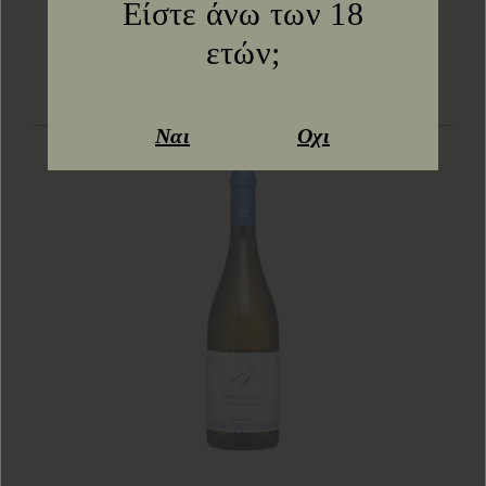
Είστε άνω των 18
μετάλλιο
ετών;
Ναι
Οχι