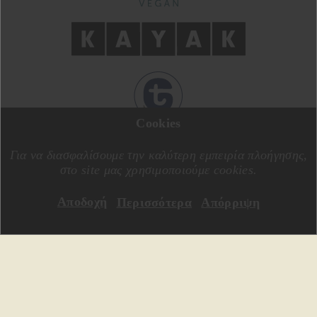
Cookies
ΣΧΕΔΙΑΣΗ ΑΠΟ
MOTIVE CREATIVE
ΚΑΤΑΣΚΕΥΗ ΑΠΟ
SPECIALONE
Για να διασφαλίσουμε την καλύτερη εμπειρία πλοήγησης,
στο site μας χρησιμοποιούμε cookies.
Αποδοχή
Περισσότερα
Απόρριψη