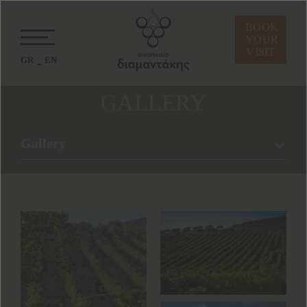
BOOK
YOUR
VISIT
GR
EN
GALLERY