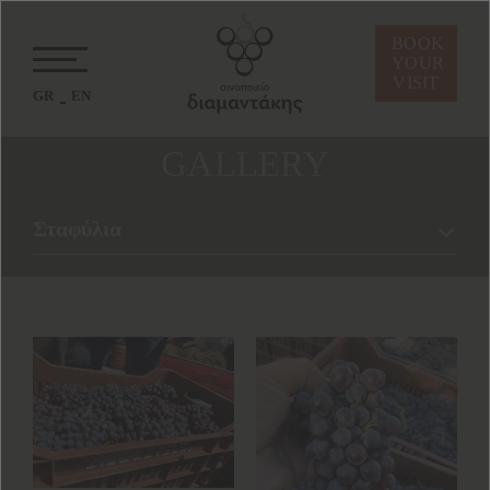
BOOK
YOUR
VISIT
GR
EN
GALLERY