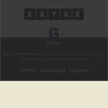
Cookies
ΣΧΕΔΙΑΣΗ ΑΠΟ
MOTIVE CREATIVE
ΚΑΤΑΣΚΕΥΗ ΑΠΟ
SPECIALONE
Για να διασφαλίσουμε την καλύτερη εμπειρία πλοήγησης,
στο site μας χρησιμοποιούμε cookies.
Αποδοχή
Περισσότερα
Απόρριψη