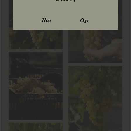
Ναι
Οχι