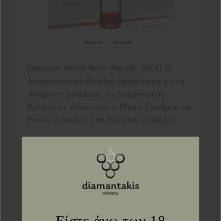
Decanter World Wine Awards 2016! Η
Διαμαντόπετρα Ερυθρή βραβεύτηκε με το
Ασημένιο μετάλλιο, το Διαμαντάκης
Βιδιανό με έπαινο και ο Prinos Ερυθρός και
Prinos Λευκός με το Χάλκινο μετάλλιο.
Επόμ
Πίσω στα νέα
Είστε άνω των 18