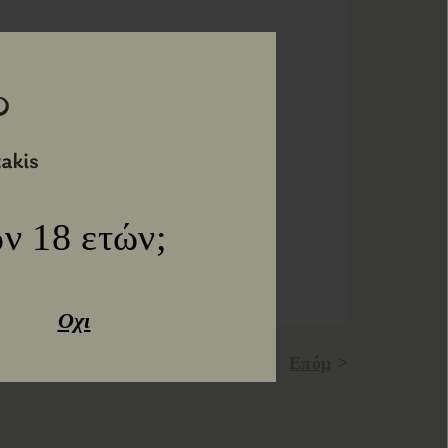
ν 18 ετών;
Οχι
Επόμ