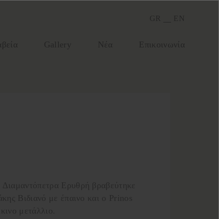
GR
EN
βεία
Gallery
Νέα
Επικοινωνία
Η Διαμαντόπετρα Ερυθρή βραβεύτηκε
κης Βιδιανό με έπαινο και ο Prinos
κινο μετάλλιο.