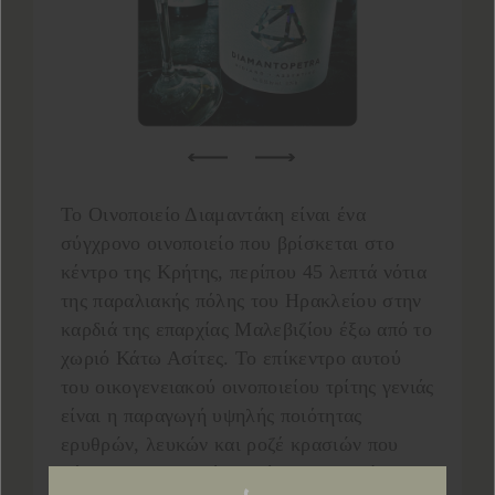
Το Οινοποιείο Διαμαντάκη είναι ένα
σύγχρονο οινοποιείο που βρίσκεται στο
κέντρο της Κρήτης, περίπου 45 λεπτά νότια
της παραλιακής πόλης του Ηρακλείου στην
καρδιά της επαρχίας Μαλεβιζίου έξω από το
χωριό Κάτω Ασίτες. Το επίκεντρο αυτού
του οικογενειακού οινοποιείου τρίτης γενιάς
είναι η παραγωγή υψηλής ποιότητας
ερυθρών, λευκών και ροζέ κρασιών που
σέβονται το τοπικό μικρόκλιμα, καθώς και