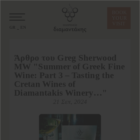
BOOK
YOUR
VISIT
GR
EN
Άρθρο του Greg Sherwood
MW "Summer of Greek Fine
Wine: Part 3 – Tasting the
Cretan Wines of
Diamantakis Winery…"
21 Σεπ, 2024