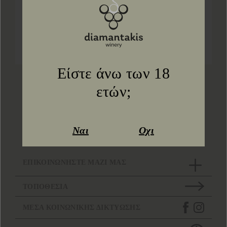
τις τοπικές παραδόσεις οινοποίησης.
https://gregsherwoodmw.com/2024/09/21/summer
of-greek-fine-wine-part-3-tasting-the-
cretan-wines-of-diamantakis-winery/
Είστε άνω των 18
Προηγ
Επόμ
ετών;
Πίσω στα νέα
Ναι
Οχι
ΕΠΙΚΟΙΝΩΝΗΣΤΕ ΜΑΖΙ ΜΑΣ
ΤΟΠΟΘΕΣΙΑ
ΜΕΣΑ ΚΟΙΝΩΝΙΚΗΣ ΔΙΚΤΥΩΣΗΣ