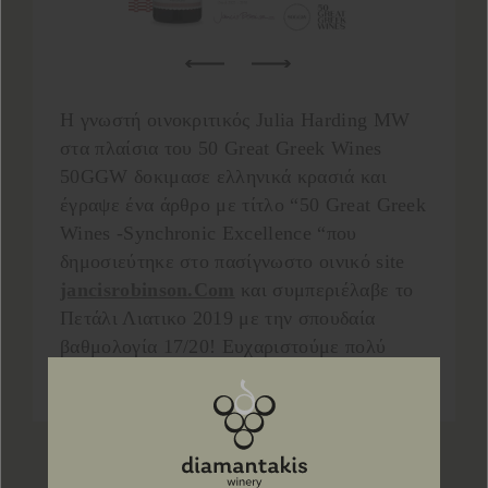
Η γνωστή οινοκριτικός Julia Harding MW
στα πλαίσια του 50 Great Greek Wines
50GGW δοκιμασε ελληνικά κρασιά και
έγραψε ένα άρθρο με τίτλο “50 Great Greek
Wines -Synchronic Excellence “που
δημοσιεύτηκε στο πασίγνωστο οινικό site
jancisrobinson.Com
και συμπεριέλαβε το
Πετάλι Λιατικο 2019 με την σπουδαία
βαθμολογία 17/20! Ευχαριστούμε πολύ
@50greatgreekwines
.
Προηγ
Επόμ