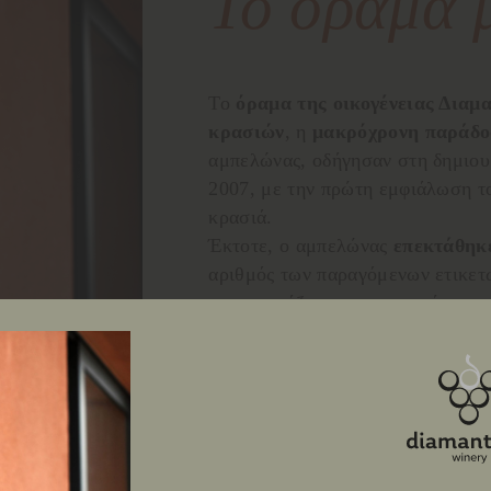
Το όραμα 
Το
όραμα της οικογένειας Διαμ
κρασιών
, η
μακρόχρονη παράδ
αμπελώνας, οδήγησαν στη δημιου
2007, με την πρώτη εμφιάλωση τ
κρασιά.
Έκτοτε, ο αμπελώνας
επεκτάθηκ
αριθμός των παραγόμενων ετικε
που εκφράζουν τον χαρακτήρα της 
Τα κρασιά μας
ταξιδεύουν σε όλ
διακρίσεις
σε κορυφαίους διαγω
Vienna Wine Challenge, Internat
Bruxelles, Citadelles du Vin, Cha
Trophy, Vinalies Internationales).
Ο σκοπός της οικογένειας παραμ