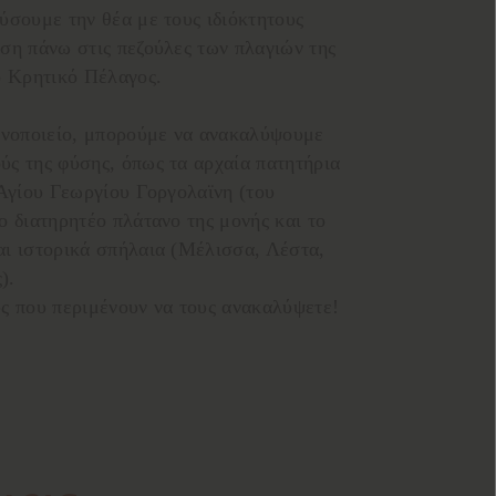
ύσουμε την θέα με τους ιδιόκτητους
ση πάνω στις πεζούλες των πλαγιών της
ο Κρητικό Πέλαγος.
οινοποιείο, μπορούμε να ανακαλύψουμε
ς της φύσης, όπως τα αρχαία πατητήρια
Αγίου Γεωργίου Γοργολαϊνη (του
 διατηρητέο πλάτανο της μονής και το
αι ιστορικά σπήλαια (Μέλισσα, Λέστα,
).
ς που περιμένουν να τους ανακαλύψετε!