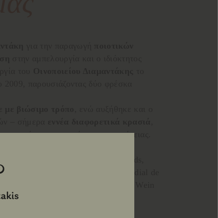
μας
αντάκη
για την παραγωγή
ποιοτικών
οση
στην αμπελουργία και ο ιδιόκτητος
ργία του
Οινοποιείου Διαμαντάκης
το
ο 2009, παρουσιάζοντας δύο φρέσκα
ε με βιώσιμο τρόπο
, ενώ αυξήθηκε και ο
τών – σήμερα
εννέα διαφορετικά κρασιά
,
περιοχής και το μεράκι της οικογένειας.
ο τον κόσμο
, αποσπώντας
διεθνείς
νισμούς (Decanter World Wine Awards,
ional Wine Challenge, Concours Mondial de
llenge International du Vin, Berliner Wein
ένει σταθερός:
να καλλιεργεί και να