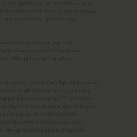
 νομού Ηρακλείου, εκ των οποίων τα 25
ά του οινοποιείου, διαμορφωμένα κυρίως
στους ανατολικούς πρόποδες του
είο καλλιεργούνται οι γηγενείς
αλβαζία και οι διεθνείς Syrah και
00m-700m βρίσκεται φυτεμένο
ζεται τυπικό, μεσογειακό δηλαδή θερμά και
τώσεις το φθινόπωρο, ήπιους χειμώνες,
ά υψηλά ποσοστά υγρασίας. Η τοποθεσία
 να δέχονται τους ανέμους από το Αιγαίο
 είναι κυρίως σε ασβεστολιθικά
ρουσιάζει έντονη ποικιλομορφία και
οεί την αμπελοκαλλιέργεια διαφόρων