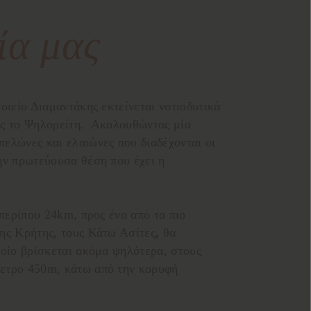
ία μας
οιείο Διαμαντάκης εκτείνεται νοτιοδυτικά
ος το Ψηλορείτη. Ακολουθώντας μία
ελώνες και ελαιώνες που διαδέχονται οι
ην πρωτεύουσα θέση που έχει η
 περίπου 24km, προς ένα από τα πιο
ης Κρήτης, τους Κάτω Ασίτες
,
θα
ποίο βρίσκεται ακόμα ψηλότερα, στους
ετρο 450m, κάτω από την κορυφή