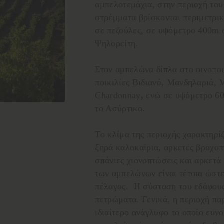
αμπελοτεμάχια, στην περιοχή του
στρέμματα βρίσκονται περιμετρικ
σε πεζούλες, σε υψόμετρο 400m 
Ψηλορείτη.
Στον αμπελώνα δίπλα στο οινοποι
ποικιλίες Βιδιανό, Μανδηλαριά, Μ
Chardonnay
,
ενώ σε υψόμετρο 6
το Ασύρτικο.
Το κλίμα της περιοχής χαρακτηρί
ξηρά καλοκαίρια, αρκετές βροχοπ
σπάνιες χιονοπτώσεις και αρκετ
των αμπελώνων είναι τέτοια ώστε
πέλαγος. Η σύσταση του εδάφους
πετρώματα. Γενικά, η περιοχή πα
ιδιαίτερο ανάγλυφο το οποίο ευν