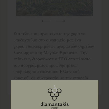
Στα τέλη του μήνα, είχαμε την χαρά να
υποδεχτούμε στο οινοποιείο μας ένα
γκρουπ διακεκριμένων αγοραστών σημείων
λιανικής από τη Μεγάλη Βρετανία. Την
επίσκεψη διοργάνωσε ο ΣΕΟ στο πλαίσιο
του προγράμματος προώθησης και
προβολής του επώνυμου Ελληνικού
κρασιού, σε συνεργασία με την εταιρεία
Westbury Communications.
Προηγ
Επόμ