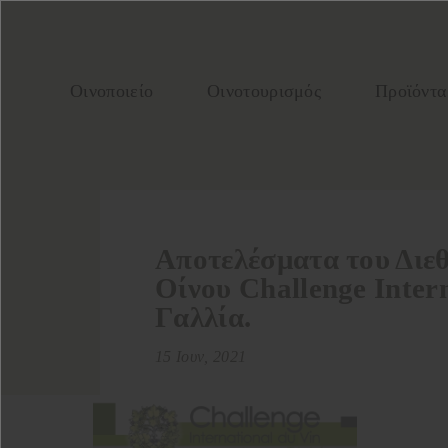
Οινοποιείο
Οινοτουρισμός
Προϊόντα
Aποτελέσματα του Διε
Οίνου Challenge Inter
Γαλλία.
15 Ιουν, 2021