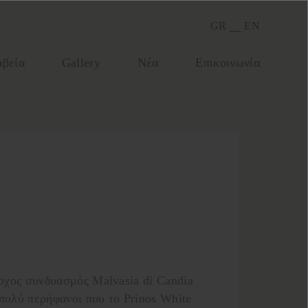
GR
EN
βεία
Gallery
Νέα
Επικοινωνία
ροχος συνδυασμός Malvasia di Candia
πολύ περήφανοι που το Prinos White