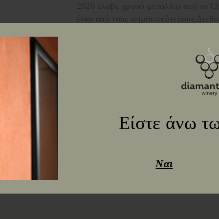
2020 έλαβε χρυσό μετάλλιο από το Cha
έναν από τους σημαντικότερους Διεθν
Είστε άνω τω
Ναι