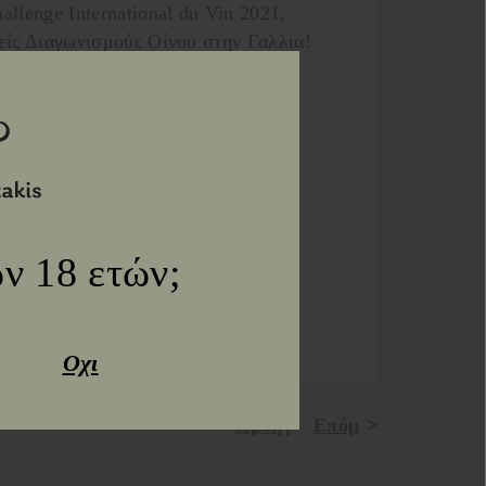
llenge International du Vin 2021,
είς Διαγωνισμούς Οίνου στην Γαλλία!
ν 18 ετών;
Οχι
Προηγ
Επόμ