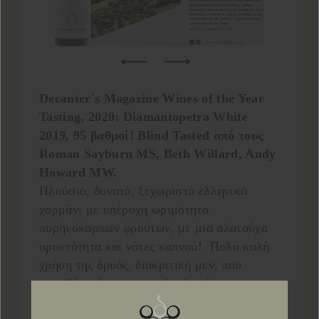
Decanter's Magazine Wines of the Year
Tasting, 2020: Diamantopetra White
2019, 95 βαθμοί! Blind Tasted από τους
Roman Sayburn MS, Beth Willard, Andy
Howard MW.
Πλούσιο, δυνατό, ξεχωριστό ελληνικό
χαρμάνι με υπέροχη ωριμότητα
πυρηνόκαρπων φρούτων, με μια αλατούχα
ορυκτότητα και νότες καπνού! Πολύ καλή
χρήση της δρυός, διακριτική μεν, που
προσθέτει όμως μια πολυπλοκότητα στο
σώμα του κρασιού. Μακρά επίγευση με