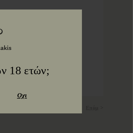
ν 18 ετών;
Οχι
Προηγ
Επόμ