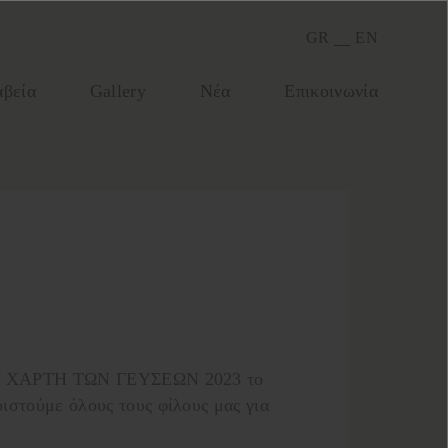
GR
EN
βεία
Gallery
Νέα
Επικοινωνία
οχο ΧΑΡΤΗ ΤΩΝ ΓΕΥΣΕΩΝ 2023 το
στούμε όλους τους φίλους μας για