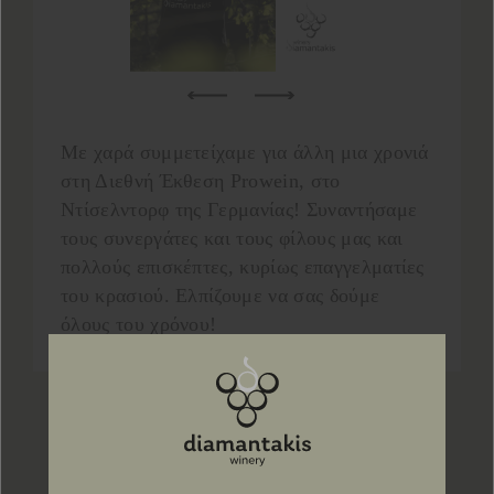
Με χαρά συμμετείχαμε για άλλη μια χρονιά
στη Διεθνή Έκθεση Prowein, στο
Ντίσελντορφ της Γερμανίας! Συναντήσαμε
τους συνεργάτες και τους φίλους μας και
πολλούς επισκέπτες, κυρίως επαγγελματίες
του κρασιού. Ελπίζουμε να σας δούμε
όλους του χρόνου!
Προηγ
Επόμ
Πίσω στα νέα