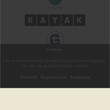
Cookies
ΣΧΕΔΙΑΣΗ ΑΠΟ
MOTIVE CREATIVE
ΚΑΤΑΣΚΕΥΗ ΑΠΟ
SPECIALONE
Για να διασφαλίσουμε την καλύτερη εμπειρία πλοήγησης,
στο site μας χρησιμοποιούμε cookies.
Αποδοχή
Περισσότερα
Απόρριψη