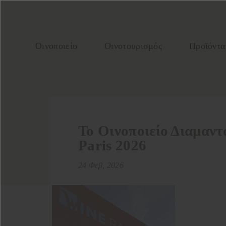
Οινοποιείο
Οινοτουρισμός
Προϊόντα
Το Οινοποιείο Διαμαν
Paris 2026
24 Φεβ, 2026