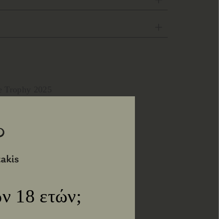
ne Trophy 2025
 μετάλλιο
ne Competition 2024
ετάλλιο
2021
ετάλλιο
 2021
τάλλιο
ν 18 ετών;
 μετάλλιο
2018