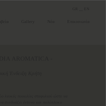
GR
EN
βεία
Gallery
Νέα
Επικοινωνία
DIA AROMATICA -
ική Ένδειξη Κρήτη
ο λευκές ποικιλίες σταφυλιού ώστε να
να συνδυάζει έντονο και πολύπλοκο