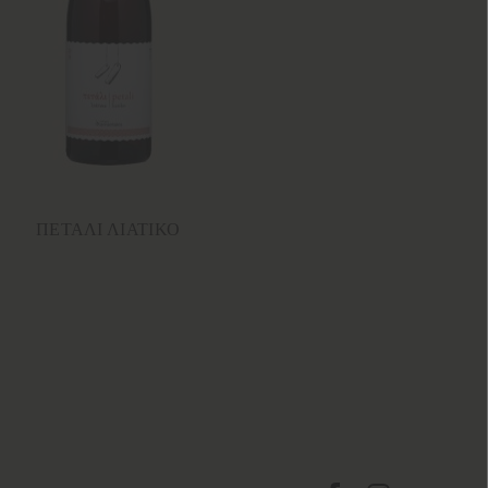
 2013
ετάλλιο
2012
ετάλλιο
 2012
ετάλλιο
s 2012
τάλλιο
ΠΕΤΑΛΙ ΛΙΑΤΙΚΟ
2011
ετάλλιο
 2011
τάλλιο
ετάλλιο
e 2010
09