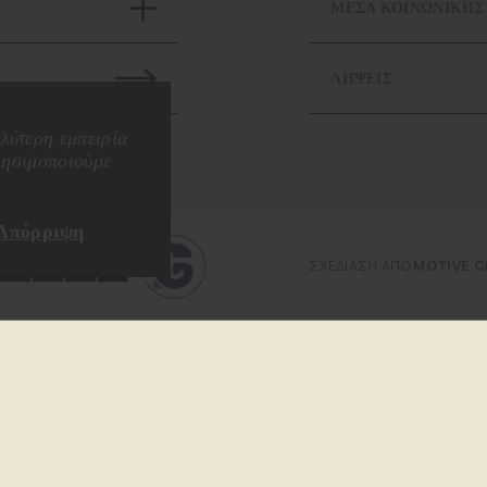
ΜΕΣΑ ΚΟΙΝΩΝΙΚΗΣ
Prinos White 2008, ασημένιο
ΛΗΨΕΙΣ
λύτερη εμπειρία
ρησιμοποιούμε
Απόρριψη
ΣΧΕΔΙΑΣΗ ΑΠΟ
MOTIVE C