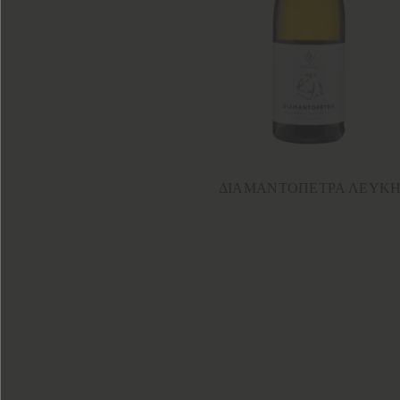
ΔΙΑΜΑΝΤΟΠΕΤΡΑ ΛΕΥΚ