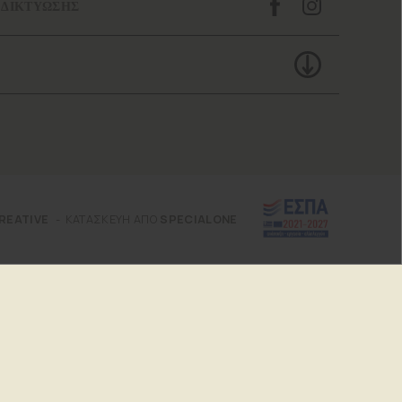
 ΔΙΚΤΥΩΣΗΣ
 μετάλλιο
REATIVE
ΚΑΤΑΣΚΕΥΗ ΑΠΟ
SPECIALONE