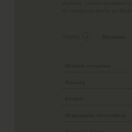
ιδιαίτερο, πλούσιο αρωματικό μ
τον αστείρευτο πλούτο του Κρη
Λήψεις
Μπουκάλι
Ποικιλία σταφυλιού
Αλκοόλη
Εσοδεία
Πληροφορίες Οινοποίησης
Γευστικές Νότες