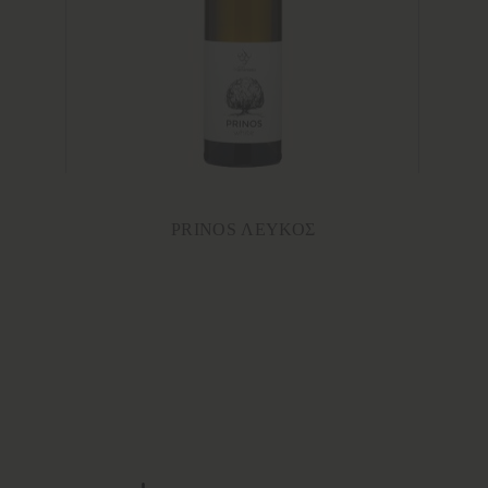
PRINOS ΛΕΥΚΟΣ